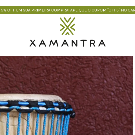
 5% OFF EM SUA PRIMEIRA COMPRA! APLIQUE O CUPOM "OFF5" NO CA