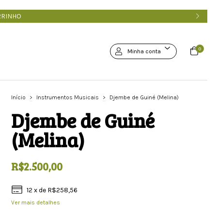
RRINHO
0
Minha conta
Início
>
Instrumentos Musicais
>
Djembe de Guiné (Melina)
Djembe de Guiné
(Melina)
R$2.500,00
12
x de
R$258,56
Ver mais detalhes