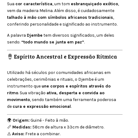
Sua
cor característica
, um tom
esbranquiçado exótico
,
vem da madeira Melina. Além disso, é cuidadosamente
talhado à mão com símbolos africanos tradicionais
,
conferindo personalidade e significado ao instrumento.
A palavra
Djembe
tem diversos significados, um deles
sendo:
“todo mundo se junta em paz”
.
🪘 Espírito Ancestral e Expressão Rítmica
Utilizado há séculos por comunidades africanas em
celebrações, cerimônias e rituais, o Djembe é um
instrumento que
une corpos e espíritos através do
ritmo
. Sua vibração
ativa, desperta e convida ao
movimento
, sendo também uma ferramenta poderosa
de
cura e expressão emocional
.
🌍
Origem:
Guiné - Feito à mão.
📏
Medidas:
58cm de altura x 33cm de diâmetro.
⚠️
Aviso:
Frete a combinar.