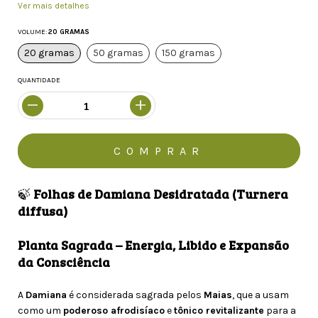
Ver mais detalhes
VOLUME:
20 GRAMAS
20 gramas
50 gramas
150 gramas
QUANTIDADE
🍃
Folhas de Damiana Desidratada (Turnera
diffusa)
Planta Sagrada – Energia, Libido e Expansão
da Consciência
A
Damiana
é considerada sagrada pelos
Maias
, que a usam
como um
poderoso afrodisíaco
e
tônico revitalizante
para a