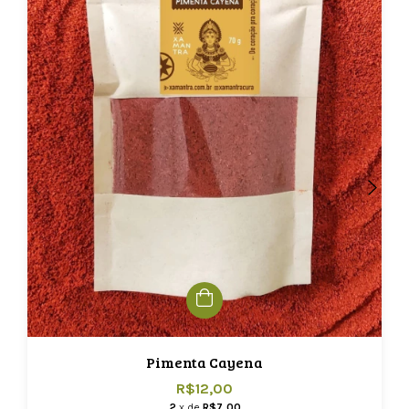
Pimenta Cayena
R$12,00
2
x de
R$7,00