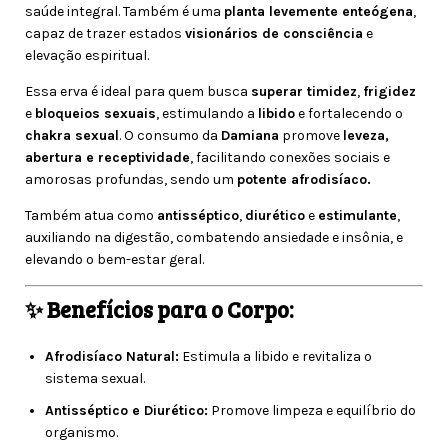
saúde integral. Também é uma
planta levemente enteógena
,
capaz de trazer estados
visionários de consciência
e
elevação espiritual.
Essa erva é ideal para quem busca
superar timidez
,
frigidez
e
bloqueios sexuais
, estimulando a
libido
e fortalecendo o
chakra sexual
. O consumo da
Damiana
promove
leveza,
abertura e receptividade
, facilitando conexões sociais e
amorosas profundas, sendo um
p
otente afrodisíaco.
Também atua como
antisséptico
,
diurético
e
estimulante
,
auxiliando na digestão, combatendo ansiedade e insônia, e
elevando o bem-estar geral.
✨ Benefícios para o Corpo:
Afrodisíaco Natural:
Estimula a libido e revitaliza o
sistema sexual.
Antisséptico e Diurético:
Promove limpeza e equilíbrio do
organismo.