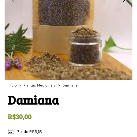
Início
>
Plantas Medicinais
>
Damiana
Damiana
R$30,00
7
x de
R$5,18